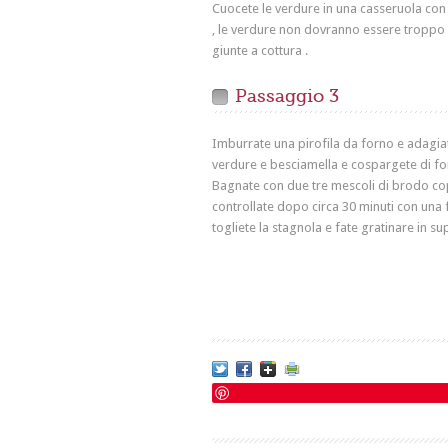
Cuocete le verdure in una casseruola con 4
, le verdure non dovranno essere troppo 
giunte a cottura .
Passaggio 3
Imburrate una pirofila da forno e adagiate
verdure e besciamella e cospargete di for
Bagnate con due tre mescoli di brodo copr
controllate dopo circa 30 minuti con una f
togliete la stagnola e fate gratinare in su