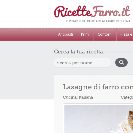
Antipasti
Primi
Contorni
Pizza e
Cerca la tua ricetta
Lasagne di farro co
Cucina:
Italiana
Categ