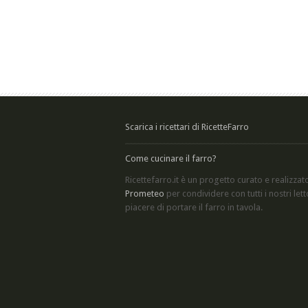
Scarica i ricettari di RicetteFarro
Come cucinare il farro?
Ricettefarro.it è un progetto curato e realizzat
Prometeo
per condividere con tutti i nostri letto
piacere di
portare il farro in tavola
.