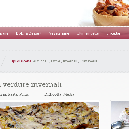
 pane
Dolci & Dessert
Vegetariane
Ultime ricette
I ricettari
Tipi di ricette:
Autunnali
,
Estive
,
Invernali
,
Primaverili
n verdure invernali
oria:
Pasta
,
Primi
Difficoltà:
Media