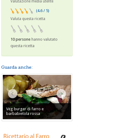
Valutazione media utente
(4.6 / 5)
Valuta questa ricetta
10 persone
hanno valutato
questa ricetta
Guarda anche:
Veg burger di farro e
barbabietola rossa