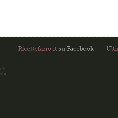
Ricettefarro.it
su Facebook
Ult
o da
ri il