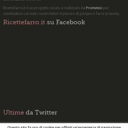
Ricettefarro.it è un progetto curato e realizzato da
Prometeo
per
condividere con tutti i nostri lettori il piacere di
portare il farro in tavola
.
Ricettefarro.it
su Facebook
Ultime
da Twitter
Questo sito fa uso di cookie per offrirti un'esperienza di navigazione
Privacy Policy
Cookie Policy