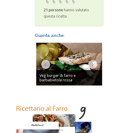
21 persone
hanno valutato
questa ricetta
Guarda anche:
Veg burger di farro e
barbabietola rossa