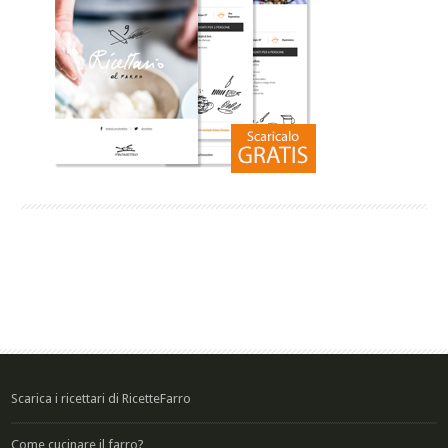
Scarica i ricettari di RicetteFarro
Come cucinare il farro?