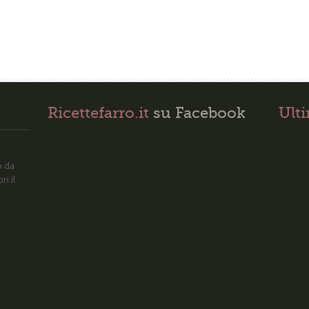
Ricettefarro.it
su Facebook
Ult
o da
ri il