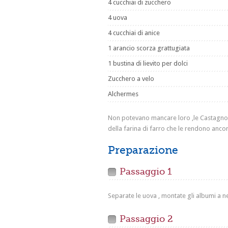
4 cucchiai di zucchero
4 uova
4 cucchiai di anice
1 arancio scorza grattugiata
1 bustina di lievito per dolci
Zucchero a velo
Alchermes
Non potevano mancare loro ,le Castagnole 
della farina di farro che le rendono ancor
Preparazione
Passaggio 1
Separate le uova , montate gli albumi a n
Passaggio 2