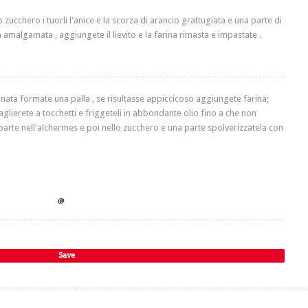
o zucchero i tuorli l'anice e la scorza di arancio grattugiata e una parte di
 amalgamata , aggiungete il lievito e la farina rimasta e impastate .
rinata formate una palla , se risultasse appiccicoso aggiungete farina;
aglierete a tocchetti e friggeteli in abbondante olio fino a che non
 parte nell'alchermes e poi nello zucchero e una parte spolverizzatela con
Save