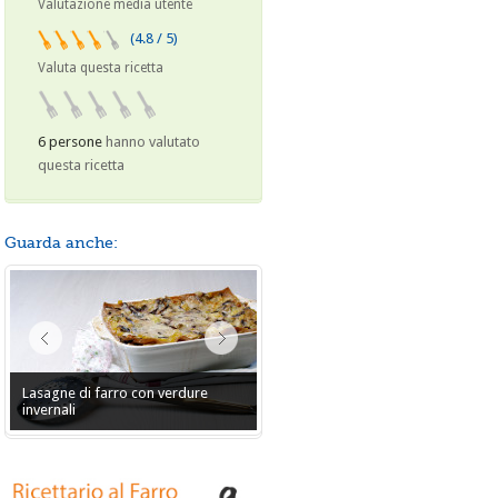
Valutazione media utente
(4.8 / 5)
Valuta questa ricetta
6 persone
hanno valutato
questa ricetta
Guarda anche:
Lasagne di farro con verdure
invernali