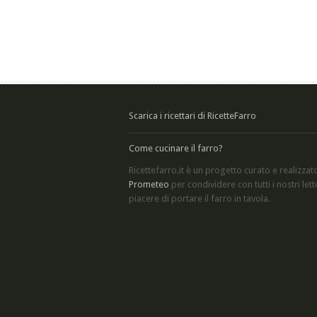
Scarica i ricettari di RicetteFarro
Come cucinare il farro?
Ricettefarro.it è un progetto curato e realizzat
Prometeo
per condividere con tutti i nostri letto
piacere di
portare il farro in tavola
.