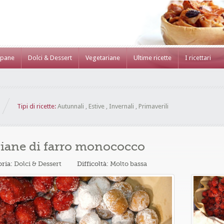
 pane
Dolci & Dessert
Vegetariane
Ultime ricette
I ricettari
Tipi di ricette:
Autunnali
,
Estive
,
Invernali
,
Primaverili
iane di farro monococco
oria:
Dolci & Dessert
Difficoltà:
Molto bassa