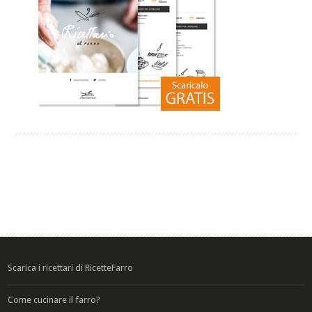
Scarica i ricettari di RicetteFarro
Come cucinare il farro?