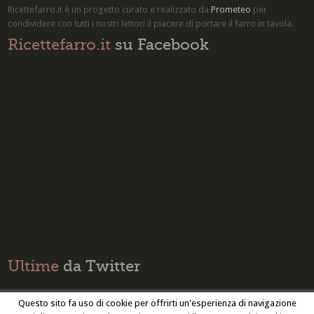
Ricettefarro.it è un progetto curato e realizzato da
Prometeo
per
condividere con tutti i nostri lettori il piacere di
portare il farro in tavola
.
Ricettefarro.it
su Facebook
Ultime
da Twitter
Questo sito fa uso di cookie per offrirti un'esperienza di navigazione
Privacy Policy
Cookie Policy