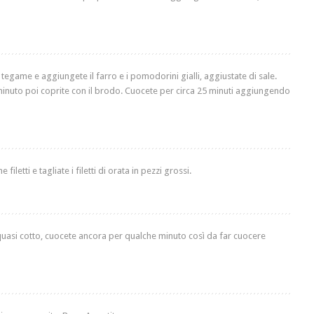
 un tegame e aggiungete il farro e i pomodorini gialli, aggiustate di sale.
minuto poi coprite con il brodo. Cuocete per circa 25 minuti aggiungendo
iletti e tagliate i filetti di orata in pezzi grossi.
quasi cotto, cuocete ancora per qualche minuto così da far cuocere