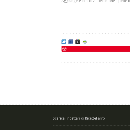
Aggiungete la scorza del limone il pepe b
Scarica i ricettari di RicetteFarro