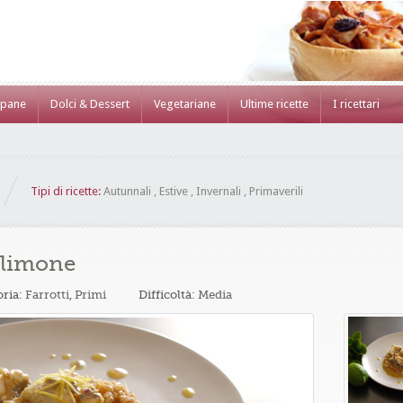
 pane
Dolci & Dessert
Vegetariane
Ultime ricette
I ricettari
Tipi di ricette:
Autunnali
,
Estive
,
Invernali
,
Primaverili
e limone
oria:
Farrotti
,
Primi
Difficoltà:
Media