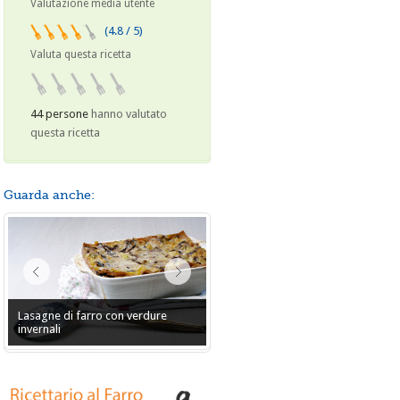
Valutazione media utente
(4.8 / 5)
Valuta questa ricetta
44 persone
hanno valutato
questa ricetta
Guarda anche:
Lasagne di farro con verdure
invernali