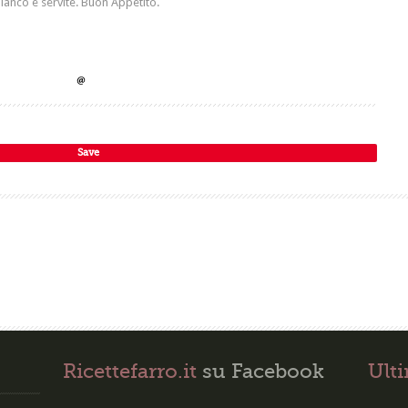
ianco e servite. Buon Appetito.
Save
Ricettefarro.it
su Facebook
Ult