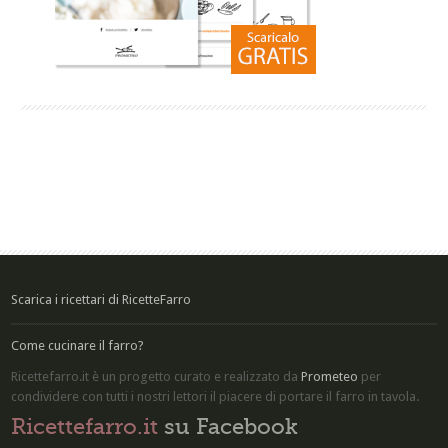
Scarica i ricettari di RicetteFarro
Come cucinare il farro?
Ricettefarro.it è un progetto curato e realizzato da
Prometeo
per
condividere con tutti i nostri lettori il piacere di
portare il farro in tavola
.
Ricettefarro.it
su Facebook