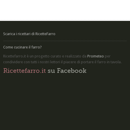
Scarica i ricettari di RicetteFarro
Come cucinare il farro?
Ricettefarro.it è un progetto curato e realizzato da
Prometeo
per
condividere con tutti i nostri lettori il piacere di
portare il farro in tavola
.
Ricettefarro.it
su Facebook