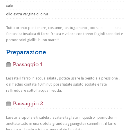
sale
olio extra vergine di oliva
Tutto pronto per il mare, costume, asciugamano , borsa e ……… una
fantastica insalata di farro fresca e veloce con tonno fagioli cannelini e
pomodorini gialli!!! buon mare!!!
Preparazione
Passaggio 1
Lessate il farro in acqua salata , potete usare la pentola a pressione ,
dal fischio contate 10 minuti poi sfiatate subito scolate e fate
raffreddare sotto l'acqua fredda.
Passaggio 2
Lavate la cipolla e tritatela , lavate e tagliate in quattro i pomodorini
,mettete tutto in una ciotola grande aggiungete i cannellini , il farro
lessato e il basilico tritato, mescolate l'insalata .