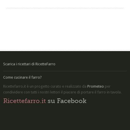
Scarica i ricettari di RicetteFarro
Come cucinare il farro?
Ricettefarro.it è un progetto curato e realizzato da
Prometeo
per
condividere con tutti i nostri lettori il piacere di
portare il farro in tavola
.
Ricettefarro.it
su Facebook