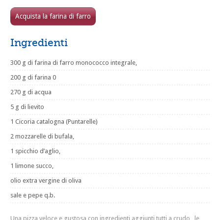
Acquista la farina di farro
Ingredienti
300 g di farina di farro monococco integrale,
200 g di farina 0
270 g di acqua
5 g di lievito
1 Cicoria catalogna (Puntarelle)
2 mozzarelle di bufala,
1 spicchio d’aglio,
1 limone succo,
olio extra vergine di oliva
sale e pepe q.b.
Una pizza veloce e gustosa con ingredienti aggiunti tutti a crudo , le