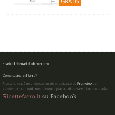
Scarica i ricettari di RicetteFarro
Come cucinare il farro?
Ricettefarro.it è un progetto curato e realizzato da
Prometeo
per
condividere con tutti i nostri lettori il piacere di
portare il farro in tavola
.
Ricettefarro.it
su Facebook