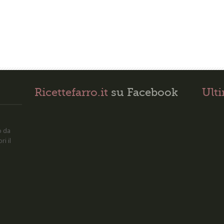
Ricettefarro.it
su Facebook
Ult
o da
ri il