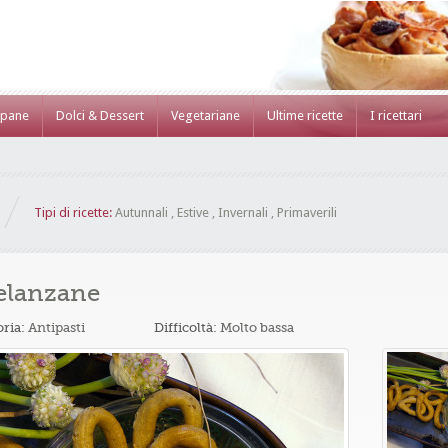
 pane
Dolci & Dessert
Vegetariane
Ultime ricette
I ricettari
Tipi di ricette:
Autunnali
,
Estive
,
Invernali
,
Primaverili
melanzane
oria:
Antipasti
Difficoltà:
Molto bassa