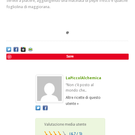
Servite a piacere, aggiungendo una macinata di pepe fresco e qualche
fogliolina di maggiorana.
Save
LaPiccolAlchemica
“Non c’è posto al
mondo che..
Altre ricette di questo
utente »
Valutazione media utente
(4.7 / 5)