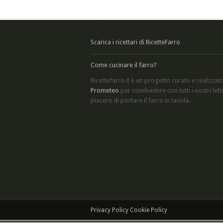
Scarica i ricettari di RicetteFarro
Come cucinare il farro?
Ricettefarro.it è un progetto curato e realizzat
Prometeo
per condividere con tutti i nostri letto
piacere di
portare il farro in tavola
.
Privacy Policy
Cookie Policy