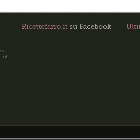
Ricettefarro.it
su Facebook
Ult
o da
ri il