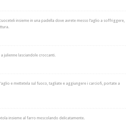
; cuoceteli insieme in una padella dove avrete messo l’aglio a soffriggere,
ttura.
a julienne lasciandole croccanti.
e l’aglio e mettetela sul fuoco, tagliate e aggiungere i carciofi, portate a
iotola insieme al farro mescolando delicatamente.