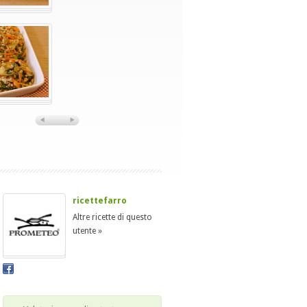
ricettefarro
Altre ricette di questo
utente »