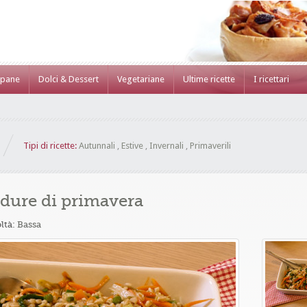
 pane
Dolci & Dessert
Vegetariane
Ultime ricette
I ricettari
Tipi di ricette:
Autunnali
,
Estive
,
Invernali
,
Primaverili
erdure di primavera
oltà:
Bassa