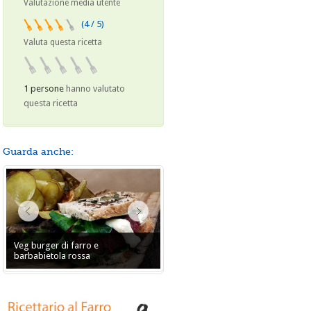
Valutazione media utente
(4 / 5)
Valuta questa ricetta
1 persone
hanno valutato
questa ricetta
Guarda anche:
Veg burger di farro e
barbabietola rossa