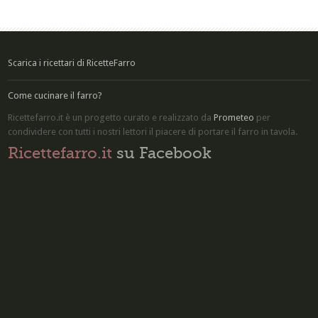
Scarica i ricettari di RicetteFarro
Come cucinare il farro?
Ricettefarro.it è un progetto curato e realizzato da
Prometeo
per
condividere con tutti i nostri lettori il piacere di
portare il farro in tavola
.
Ricettefarro.it
su Facebook