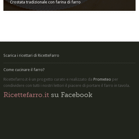
Crostata tradizionale con farina di farro
Scarica i ricettari di RicetteFarro
Come cucinare il farro?
Ricettefarro.it è un progetto curato e realizzato da
Prometeo
per
condividere con tutti i nostri lettori il piacere di
portare il farro in tavola
.
Ricettefarro.it
su Facebook