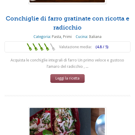
Conchiglie di farro gratinate con ricotta e
radicchio
Categoria:
Pasta
,
Primi
Cucina:
Italiana
Valutazione media:
(4.8 / 5)
Acquista le conchiglie integrali di farro Un primo veloce e gustoso
l’amaro del radicchio , ...
Leggi la ricetta