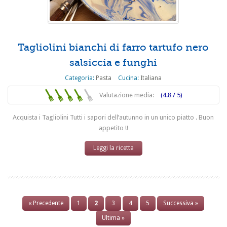
Tagliolini bianchi di farro tartufo nero
salsiccia e funghi
Categoria:
Pasta
Cucina:
Italiana
Valutazione media:
(4.8 / 5)
Acquista i Tagliolini Tutti i sapori dell’autunno in un unico piatto . Buon
appetito !!
Leggi la ricetta
« Precedente
1
2
3
4
5
Successiva »
Ultima »