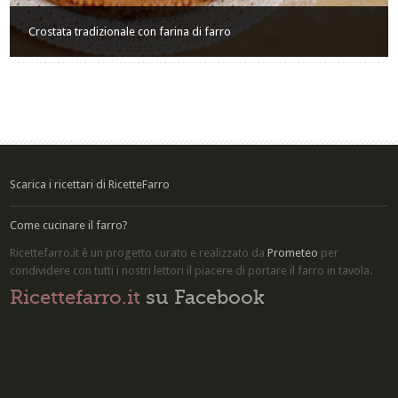
Crostata tradizionale con farina di farro
Scarica i ricettari di RicetteFarro
Come cucinare il farro?
Ricettefarro.it è un progetto curato e realizzato da
Prometeo
per
condividere con tutti i nostri lettori il piacere di
portare il farro in tavola
.
Ricettefarro.it
su Facebook